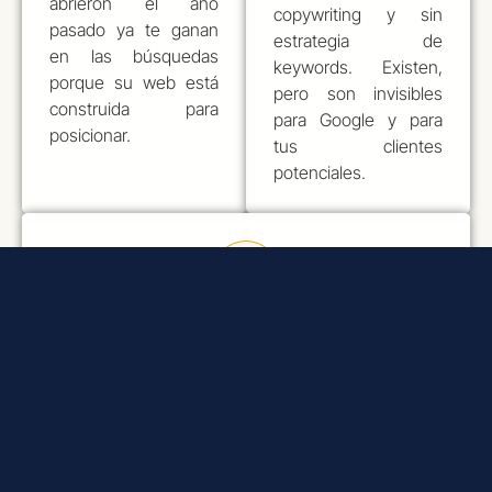
abrieron el año
copywriting y sin
pasado ya te ganan
estrategia de
en las búsquedas
keywords. Existen,
política de privacidad
porque su web está
pero son invisibles
construida para
para Google y para
posicionar.
tus clientes
potenciales.
La competencia te gana en Google
con una web que comunica mucho
mejor
Tienes 5 segundos. Si en ese tiempo el visitante
no entiende qué ofreces, cómo le ayudas y por
qué eres diferente, se va y llama a tu competencia.