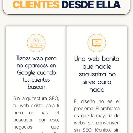
CLIENTES
DESDE ELLA
Tienes web pero
Una web bonita
no apareces en
que nadie
BriSEO · Consultoría SEO
Google cuando
encuentra no
En línea
tus clientes
sirve para
buscan
nada
Sin arquitectura SEO,
El diseño no es el
tu web existe para ti
problema. El problema
pero no para el
es que la mayoría de
buscador, por eso,
webs se construyen
negocios que
sin SEO técnico, sin